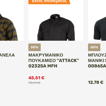
Εκτός αποθέματος
MFH
MFH
ΦΑΝΈΛΑ
ΜΑΚΡΥΜΆΝΙΚΟ
ΜΠΛΟΎΖ
ΠΟΥΚΆΜΙΣΟ "ATTACK"
ΜΑΝΊΚΙ
02325A MFH
00865A
ΚΗ ΣΤΟ
45,51 €
ΆΘΙ
12,78 €
73,11 €