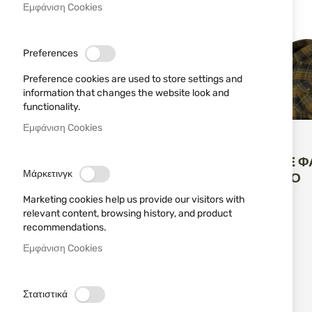
Εμφάνιση Cookies
Кафяв
1
Черен
3
Preferences
РАЗМЕР
Preference cookies are used to store settings and
information that changes the website look and
S
M
L
XL
functionality.
XXL
XXXL
4XL
Εμφάνιση Cookies
Jack Pyke
JACK PYKE 
ΜΆΡΚΕΣ
Μάρκετινγκ
ΠΟΥΚΆΜΙΣΟ
МАТЕРИАЛ
Marketing cookies help us provide our visitors with
relevant content, browsing history, and product
recommendations.
ΠΡΟΣΘΉ
ΚΑΛ
29,90 €
Εμφάνιση Cookies
4
είδη
Στατιστικά