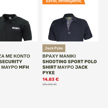
Εκτός αποθέματος
Jack Pyke
Α ΜΕ ΚΟΝΤΌ
ΒΡΑΧΎ ΜΑΝΊΚΙ
 SECURITY
SHOOTING SPORT POLO
 ΜΑΎΡΟ MFH
SHIRT ΜΑΎΡΟ JACK
PYKE
14,83 €
25,05 €