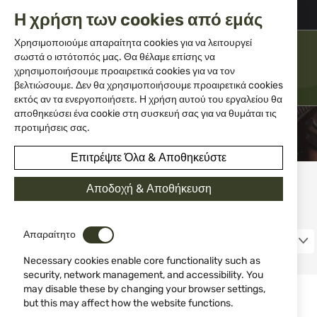
+359 2 983 5014
office@isd-bg.com
Η χρήση των cookies από εμάς
Μετάβαση
στο
Χρησιμοποιούμε απαραίτητα cookies για να λειτουργεί
περιεχόμενο
σωστά ο ιστότοπός μας. Θα θέλαμε επίσης να
ΜΕΝΟΎ
χρησιμοποιήσουμε προαιρετικά cookies για να τον
βελτιώσουμε. Δεν θα χρησιμοποιήσουμε προαιρετικά cookies
εκτός αν τα ενεργοποιήσετε. Η χρήση αυτού του εργαλείου θα
αποθηκεύσει ένα cookie στη συσκευή σας για να θυμάται τις
προτιμήσεις σας.
Επιτρέψτε Όλα & Αποθηκεύστε
Αποδοχή & Αποθήκευση
Risi
ΤΙΜΉ
Απαραίτητο
12
12,00 €
45,99 €
Necessary cookies enable core functionality such as
security, network management, and accessibility. You
ΧΡΏΜΑ
may disable these by changing your browser settings,
but this may affect how the website functions.