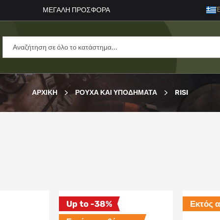
Γλώ
Έ
ΜΕΓΑΛΗ ΠΡΟΣΦΟΡΑ
ΑΡΧΙΚΉ
ΡΟΎΧΑ ΚΑΙ ΥΠΟΔΉΜΑΤΑ
RISI
Up to -38%
Εκτός 