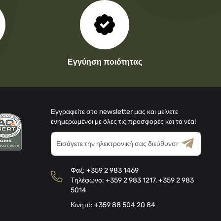
Εγγύηση ποιότητας
Εγγραφείτε στο newsletter μας και μείνετε
ενημερωμένοι με όλες τις προσφορές και τα νέα!
Εγγραφή
στο
Ενημερωτικό
Πολιτική Απορρήτου
Όρους & Προϋποθέσεις
Δελτίο:
Φαξ:
+359 2 983 1469
Τηλέφωνο:
+359 2 983 1217
,
+359 2 983
5014
Κινητό:
+359 88 504 20 84