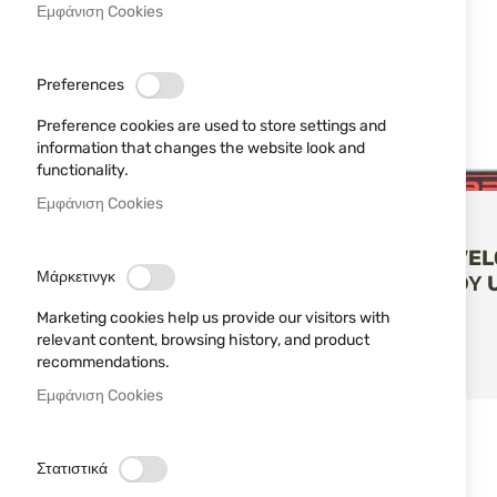
Droogie
Εμφάνιση Cookies
ΤΙΜΉ
Preferences
0,00 €
342,99 €
Preference cookies are used to store settings and
information that changes the website look and
functionality.
ΧΡΏΜΑ
Εμφάνιση Cookies
UMAREX
ΧΎΤΕΥΣΗ VE
Зелен
2
Μάρκετινγκ
ΛΟΓΌΤΥΠΟΥ 
Черен
2
Marketing cookies help us provide our visitors with
Camouflage
1
relevant content, browsing history, and product
ΠΡΟΣΘΉ
ΚΑΛ
recommendations.
2,05 €
ΤΎΠΟΣ
Εμφάνιση Cookies
ΜΆΡΚΕΣ
Στατιστικά
МАТЕРИАЛ