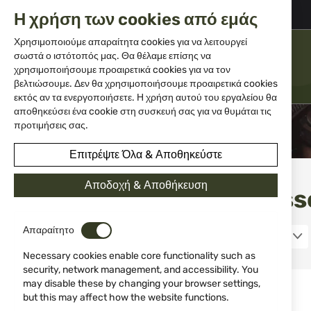
+359 2 983 5014
office@isd-bg.com
Η χρήση των cookies από εμάς
Μετάβαση
στο
Χρησιμοποιούμε απαραίτητα cookies για να λειτουργεί
περιεχόμενο
σωστά ο ιστότοπός μας. Θα θέλαμε επίσης να
ΜΕΝΟΎ
χρησιμοποιήσουμε προαιρετικά cookies για να τον
βελτιώσουμε. Δεν θα χρησιμοποιήσουμε προαιρετικά cookies
εκτός αν τα ενεργοποιήσετε. Η χρήση αυτού του εργαλείου θα
αποθηκεύσει ένα cookie στη συσκευή σας για να θυμάται τις
προτιμήσεις σας.
Επιτρέψτε Όλα & Αποθηκεύστε
Αποδοχή & Αποθήκευση
Access
ΚΑΤΗΓΟΡΊΑ
Απαραίτητο
Σπρέι και παρασκευάσματα για το
12
σπίτι
Necessary cookies enable core functionality such as
security, network management, and accessibility. You
Αναμνηστικά
may disable these by changing your browser settings,
Θερμαντήρες
but this may affect how the website functions.