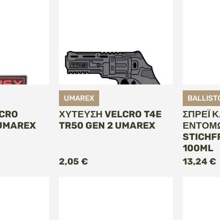
UMAREX
BALLIST
LCRO
ΧΎΤΕΥΣΗ VELCRO T4E
ΣΠΡΈΙ 
UMAREX
TR50 GEN 2 UMAREX
ΕΝΤΌΜΩ
STICHF
100ML
ΚΗ ΣΤΟ
ΠΡΟΣΘΉΚΗ ΣΤΟ
Π
ΆΘΙ
ΚΑΛΆΘΙ
2,05 €
13,24 €