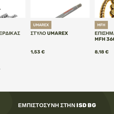
UMAREX
MFH
ΈΡΔΙΚΑΣ
ΣΤΥΛΌ UMAREX
ΕΠΙΣΗΜ
MFH 36
ΚΗ ΣΤΟ
ΠΡΟΣΘΉΚΗ ΣΤΟ
Π
ΆΘΙ
ΚΑΛΆΘΙ
1,53 €
8,18 €
9
ΕΜΠΙΣΤΟΣΎΝΗ ΣΤΗΝ ISD BG