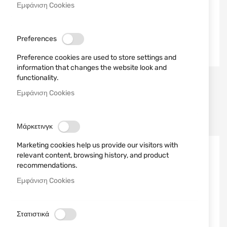
Εμφάνιση Cookies
Preferences
Preference cookies are used to store settings and
information that changes the website look and
functionality.
Erreditraiding
Erreditraiding
Εμφάνιση Cookies
ΣΕΤ ΚΑΘΑΡΙΣΜΟΎ ΜΕ
ΣΥΝΘΕΤΙΚΉ ΒΟΎΡΤΣΑ
ΣΧΟΙΝΊ ΔΙΑΜΈΤΡΟΥ 9 MM
ΔΙΑΜΈΤΡΟΥ 9 MM / .38 /
STIL CRIN
.357 STIL CRIN
9,90 €
1,00 €
Μάρκετινγκ
Marketing cookies help us provide our visitors with
ΝΈΟ
ΝΈΟ
relevant content, browsing history, and product
recommendations.
Εμφάνιση Cookies
Στατιστικά