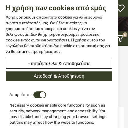
Η
Η χρήση των cookies από εμάς
λ
ε
Χρησιμοποιούμε απαραίτητα cookies για να λειτουργεί
ΑΡΧΙΚΉ
ΑΞΕΣΟΥΆΡ ΚΑΙ ΑΝΤΑΛΛΑΚΤΙΚΆ ΌΠΛΩΝ
μ
σωστά ο ιστότοπός μας. Θα θέλαμε επίσης να
ΣΥΝΤΉΡΗΣΗ ΤΩΝ ΌΠΛΩΝ
χρησιμοποιήσουμε προαιρετικά cookies για να τον
τηση
ΒΟΎΡΤΣΕΣ ΚΑΙ ΜΆΛΛΙΝΕΣ ΚΑΡΦΊΤΣΕΣ
βελτιώσουμε. Δεν θα χρησιμοποιήσουμε προαιρετικά
cookies εκτός αν τα ενεργοποιήσετε. Η χρήση αυτού του
εργαλείου θα αποθηκεύσει ένα cookie στη συσκευή σας για
να θυμάται τις προτιμήσεις σας.
Βούρτσες και μάλλινες
καρφίτσες
Επιτρέψτε Όλα & Αποθηκεύστε
Αποδοχή & Αποθήκευση
12
Προστέθηκαν Πρόσφατα
Απαραίτητο
Necessary cookies enable core functionality such as
security, network management, and accessibility. You
ΝΈΟ
ΝΈΟ
may disable these by changing your browser settings,
but this may affect how the website functions.