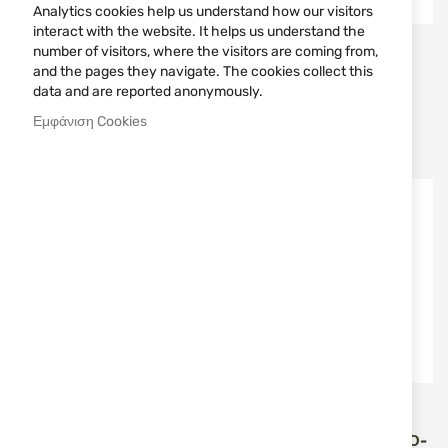
Analytics cookies help us understand how our visitors
interact with the website. It helps us understand the
Erreditraiding
Erreditraiding
number of visitors, where the visitors are coming from,
and the pages they navigate. The cookies collect this
ΣΥΝΘΕΤΙΚΉ ΒΟΎΡΤΣΑ
ΣΥΝΘΕΤΙΚΉ ΒΟΎΡΤΣΑ
data and are reported anonymously.
ΔΙΑΜΕΤΡΉΜΑΤΟΣ
ΔΙΑΜΕΤΡΉΜΑΤΟΣ
.7.62/.308/.30-06 STIL
.22/.222/.223 STIL CRIN
Εμφάνιση Cookies
CRIN
1,00 €
1,00 €
ΝΈΟ
ΝΈΟ
Erreditraiding
Erreditraiding
ΣΥΝΘΕΤΙΚΉ ΒΟΎΡΤΣΑ
ΒΟΎΡΤΣΑ ΑΠΌ ΦΩΣΦΌΡΟ-