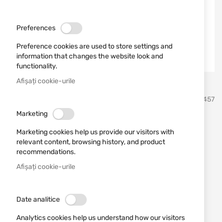
Preferences
Preference cookies are used to store settings and
information that changes the website look and
functionality.
Afișați cookie-urile
Sari
BlackHawk
SKU
80457
la
inceputul
Marketing
galeriei
Toc pentru pistol
de
Marketing cookies help us provide our visitors with
imagini
SPRINGFIELD ECHELON
relevant content, browsing history, and product
recommendations.
Stache IWB BASE, kit de toc
Afișați cookie-urile
Blackhawk
Date analitice
Adăugați o recenzie
Rating:
Analytics cookies help us understand how our visitors