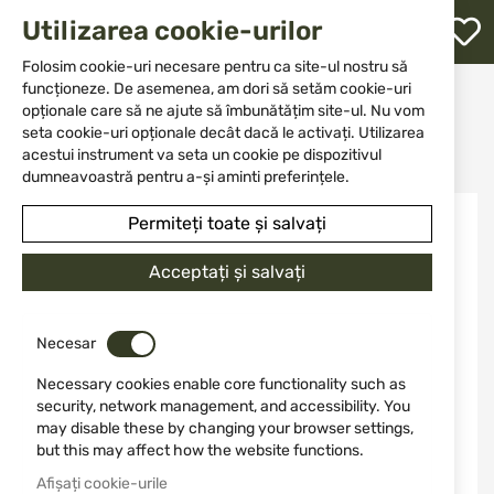
M
Utilizarea cookie-urilor
W
L
Folosim cookie-uri necesare pentru ca site-ul nostru să
funcționeze. De asemenea, am dori să setăm cookie-uri
Acasă
Accesorii și piese pentru arme
Huse
opționale care să ne ajute să îmbunătățim site-ul. Nu vom
Pentru pistoale
re
Toc pentru pistol SPRINGFIELD ECHELON Stache IWB BASE, kit de toc
seta cookie-uri opționale decât dacă le activați. Utilizarea
Blackhawk
acestui instrument va seta un cookie pe dispozitivul
dumneavoastră pentru a-și aminti preferințele.
Sari
Permiteți toate și salvați
la
finalul
galeriei
Acceptați și salvați
de
imagini
Necesar
Necessary cookies enable core functionality such as
security, network management, and accessibility. You
may disable these by changing your browser settings,
but this may affect how the website functions.
Afișați cookie-urile