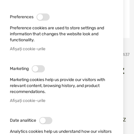
Preferences
Preference cookies are used to store settings and
information that changes the website look and
functionality.
Afișați cookie-urile
Sari
BlackHawk
SKU
80437
la
inceputul
galeriei
Holster pentru Glock 19 și CZ
Marketing
de
imagini
P10C Blackhawk Stache IWB
Marketing cookies help us provide our visitors with
relevant content, browsing history, and product
416002BK-R
recommendations.
Afișați cookie-urile
Adăugați o recenzie
Rating:
Blackhawk Stache IWB holster pentru Glock 19 și CZ
Date analitice
P10C
Analytics cookies help us understand how our visitors