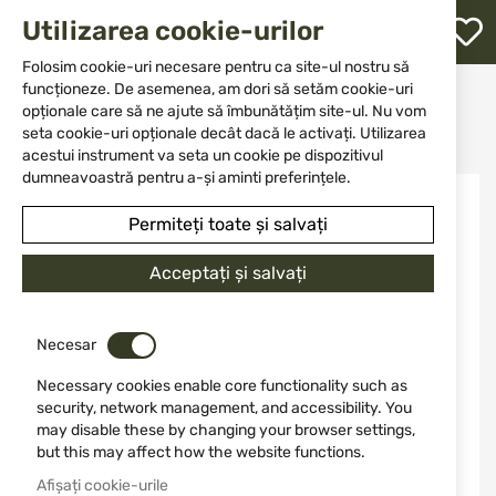
M
Utilizarea cookie-urilor
W
L
Folosim cookie-uri necesare pentru ca site-ul nostru să
funcționeze. De asemenea, am dori să setăm cookie-uri
Acasă
Accesorii și piese pentru arme
Huse
opționale care să ne ajute să îmbunătățim site-ul. Nu vom
Pentru pistoale
re
Holster pentru Glock 19 și CZ P10C Blackhawk Stache IWB 416002BK-R
seta cookie-uri opționale decât dacă le activați. Utilizarea
acestui instrument va seta un cookie pe dispozitivul
dumneavoastră pentru a-și aminti preferințele.
Sari
la
Permiteți toate și salvați
finalul
galeriei
de
Acceptați și salvați
imagini
Necesar
Necessary cookies enable core functionality such as
security, network management, and accessibility. You
may disable these by changing your browser settings,
but this may affect how the website functions.
Afișați cookie-urile