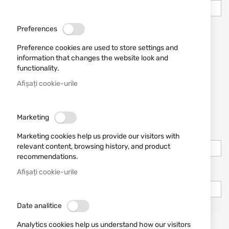
Preferences
Abonare newsletter
Preference cookies are used to store settings and
Tooltip
Permiteți asistența la cumpărături de la distanță
information that changes the website look and
functionality.
Afișați cookie-urile
Informații conectare
Marketing
Email
Marketing cookies help us provide our visitors with
relevant content, browsing history, and product
recommendations.
Parolă
Afișați cookie-urile
Password Strength:
No Password
Date analitice
Analytics cookies help us understand how our visitors
Confirmați parola