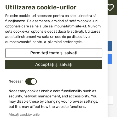
M
Utilizarea cookie-urilor
W
L
Folosim cookie-uri necesare pentru ca site-ul nostru să
Create New Customer
funcționeze. De asemenea, am dori să setăm cookie-uri
opționale care să ne ajute să îmbunătățim site-ul. Nu vom
Account
re
seta cookie-uri opționale decât dacă le activați. Utilizarea
acestui instrument va seta un cookie pe dispozitivul
dumneavoastră pentru a-și aminti preferințele.
Login with Facebook
Permiteți toate și salvați
Login with Google
Acceptați și salvați
Informații personale
Necesar
Necessary cookies enable core functionality such as
Prenume
security, network management, and accessibility. You
may disable these by changing your browser settings,
but this may affect how the website functions.
Nume
Afișați cookie-urile