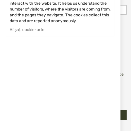
interact with the website. It helps us understand the
number of visitors, where the visitors are coming from,
and the pages they navigate. The cookies collect this
data and are reported anonymously.
Show Password
Afișați cookie-urile
Memorare parolă
Ce este aceasta?
Accept termenii și condițiile
Termeni și Condiții
Accept politica de confidențialitate
Politica de
Confidențialitate
Doresc să primesc newsletter-ul și sunt de acord ca datele pe
care le furnizez să fie procesate în scopul trimiterii newsletter-
ului.
Am împlinit 18 ani
Creează un cont