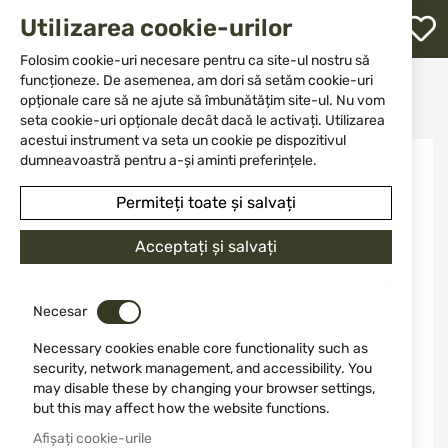
M
Utilizarea cookie-urilor
W
L
Folosim cookie-uri necesare pentru ca site-ul nostru să
funcționeze. De asemenea, am dori să setăm cookie-uri
Acasă
Cuțit
Cuțite cu vârf fix
opționale care să ne ajute să îmbunătățim site-ul. Nu vom
Dagger Schrade Delta Class MOE 1182518
re
seta cookie-uri opționale decât dacă le activați. Utilizarea
acestui instrument va seta un cookie pe dispozitivul
Sari
dumneavoastră pentru a-și aminti preferințele.
la
finalul
Permiteți toate și salvați
galeriei
de
Acceptați și salvați
imagini
Necesar
Necessary cookies enable core functionality such as
security, network management, and accessibility. You
may disable these by changing your browser settings,
but this may affect how the website functions.
Afișați cookie-urile