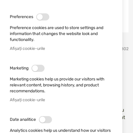
Preferences
Preference cookies are used to store settings and
information that changes the website look and
functionality.
Sari
Afișați cookie-urile
Schrade
SKU
21802
la
inceputul
galeriei
Dagger Schrade Delta Class
de
Marketing
imagini
MOE 1182518
Marketing cookies help us provide our visitors with
relevant content, browsing history, and product
Adăugați o recenzie
recommendations.
Rating:
Afișați cookie-urile
Cuțit tip pumnal cu lamă din oțel inoxidabil AUS-8
protejată cu strat de azot. Lamă cu vârf de suliță cu
două tăișuri netede. Mâner ergonomic, antiderapant
Date analitice
din TPE. Cutie de depozitare din polimer rigid cu
Analytics cookies help us understand how our visitors
reglare a unghiului de înclinare.