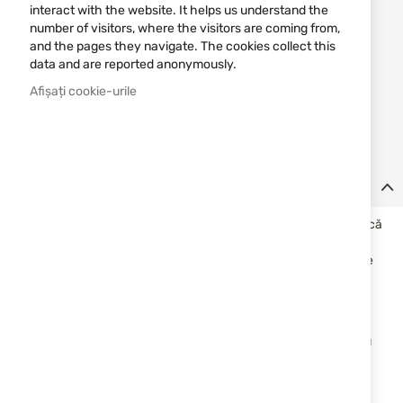
interact with the website. It helps us understand the
number of visitors, where the visitors are coming from,
STOC EPUIZAT
and the pages they navigate. The cookies collect this
265,47 RON
data and are reported anonymously.
Afișați cookie-urile
Notify me when the price drops
Notify me when this product is in stock
Detalii
MOE 1882518 de la Schrade este un pumnal cu lamă fixă și teacă
cu poziție variabilă.
Un cuțit foarte ușor și compact, care datorită dimensiunilor sale
reduse ne poate însoți întotdeauna la curea sau în buzunar.
Lama în formă de Spear Point cu două tăișuri este fabricată din
oțel inoxidabil AUS-8 cu conținut ridicat de carbon. Pentru a
proteja împotriva strălucirii și coroziunii, lama este acoperită cu
azot.
Mânerul ergonomic în formă de T se potrivește bine în mână,