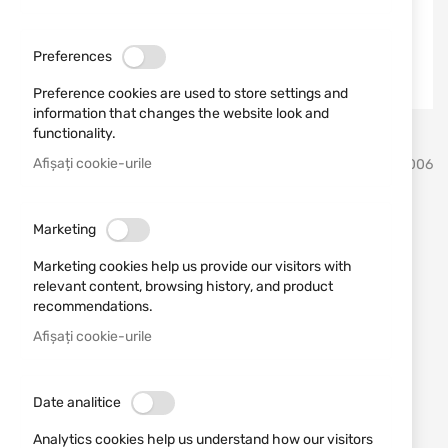
Preferences
Preference cookies are used to store settings and
information that changes the website look and
functionality.
Sari
Afișați cookie-urile
Lansky Sharpeners
SKU
510006
la
inceputul
galeriei
LCKEY Lansky mini
de
Marketing
imagini
ascuțitoare de buzunar
Marketing cookies help us provide our visitors with
relevant content, browsing history, and product
Adăugați o recenzie
recommendations.
Rating:
Afișați cookie-urile
Mini ascuțitoare de buzunar cu 2 tije detașabile
ÎN STOC
Date analitice
104,37 RON
Analytics cookies help us understand how our visitors