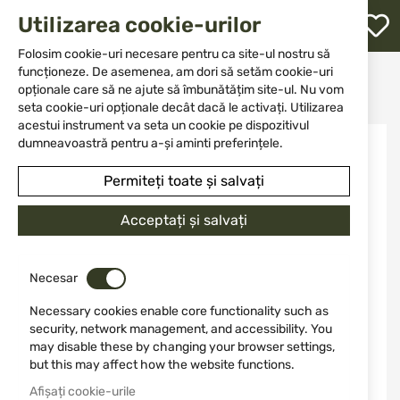
M
Utilizarea cookie-urilor
W
L
Folosim cookie-uri necesare pentru ca site-ul nostru să
funcționeze. De asemenea, am dori să setăm cookie-uri
Acasă
Cuțit
Ascuțitoare
opționale care să ne ajute să îmbunătățim site-ul. Nu vom
LCKEY Lansky mini ascuțitoare de buzunar
re
seta cookie-uri opționale decât dacă le activați. Utilizarea
acestui instrument va seta un cookie pe dispozitivul
Sari
dumneavoastră pentru a-și aminti preferințele.
la
finalul
Permiteți toate și salvați
galeriei
de
Acceptați și salvați
imagini
Necesar
Necessary cookies enable core functionality such as
security, network management, and accessibility. You
may disable these by changing your browser settings,
but this may affect how the website functions.
Afișați cookie-urile