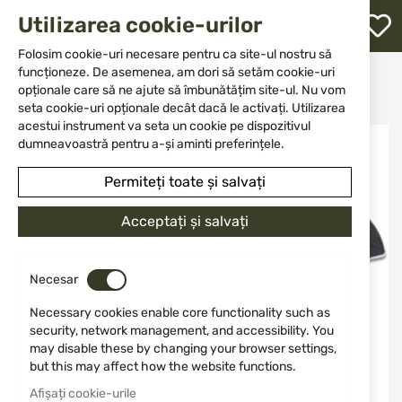
M
Utilizarea cookie-urilor
W
L
Folosim cookie-uri necesare pentru ca site-ul nostru să
funcționeze. De asemenea, am dori să setăm cookie-uri
Acasă
Cuțit
Cuțite cu vârf fix
opționale care să ne ajute să îmbunătățim site-ul. Nu vom
Ac Schrade Delta Class1182510
re
seta cookie-uri opționale decât dacă le activați. Utilizarea
acestui instrument va seta un cookie pe dispozitivul
Sari
dumneavoastră pentru a-și aminti preferințele.
la
finalul
Permiteți toate și salvați
galeriei
de
Acceptați și salvați
imagini
Necesar
Necessary cookies enable core functionality such as
security, network management, and accessibility. You
may disable these by changing your browser settings,
but this may affect how the website functions.
Afișați cookie-urile