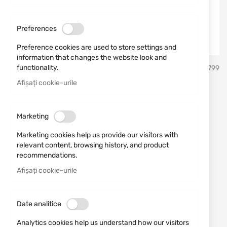
Preferences
Preference cookies are used to store settings and
information that changes the website look and
Sari
functionality.
Schrade
SKU
21799
la
inceputul
Afișați cookie-urile
galeriei
Ac Schrade Delta
de
imagini
Class1182510
Marketing
Marketing cookies help us provide our visitors with
Adăugați o recenzie
Rating:
relevant content, browsing history, and product
recommendations.
Pumnal tactic cu lamă ascuțită pe ambele părți
Afișați cookie-urile
Schrade Needle
ÎN STOC
Date analitice
131,39 RON
Analytics cookies help us understand how our visitors