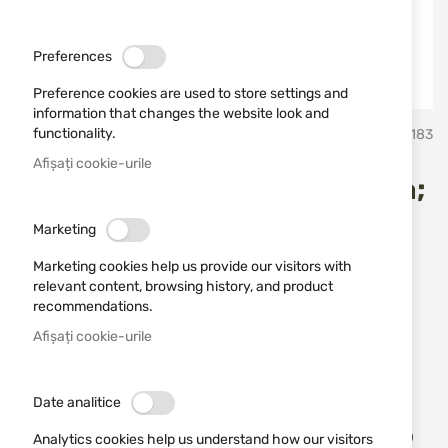
Preferences
Preference cookies are used to store settings and
information that changes the website look and
Sari
functionality.
VEGA
SKU
30183
la
inceputul
Afișați cookie-urile
galeriei
Кобур VEGA FD144N Beretta;
de
imagini
Sig Sauer
Marketing
Marketing cookies help us provide our visitors with
Adăugați o recenzie
Rating:
relevant content, browsing history, and product
ÎN STOC
recommendations.
230,23 RON
Afișați cookie-urile
Notify me when the price drops
Date analitice
Adău
ADĂUGAȚI IN COȘ
Analytics cookies help us understand how our visitors
în