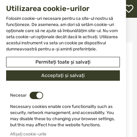
M
Utilizarea cookie-urilor
W
L
Folosim cookie-uri necesare pentru ca site-ul nostru să
funcționeze. De asemenea, am dori să setăm cookie-uri
Acasă
Accesorii și piese pentru arme
Huse
opționale care să ne ajute să îmbunătățim site-ul. Nu vom
Pentru pistoale
Кобур VEGA FD144N Beretta; Sig Sauer
re
seta cookie-uri opționale decât dacă le activați. Utilizarea
acestui instrument va seta un cookie pe dispozitivul
Sari
dumneavoastră pentru a-și aminti preferințele.
la
finalul
Permiteți toate și salvați
galeriei
de
Acceptați și salvați
imagini
Necesar
Necessary cookies enable core functionality such as
security, network management, and accessibility. You
may disable these by changing your browser settings,
but this may affect how the website functions.
Afișați cookie-urile