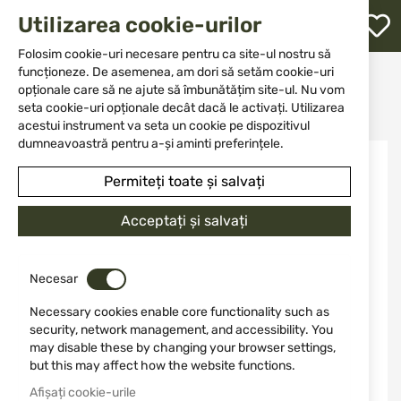
M
Utilizarea cookie-urilor
W
L
Folosim cookie-uri necesare pentru ca site-ul nostru să
funcționeze. De asemenea, am dori să setăm cookie-uri
Acasă
Accesorii și piese pentru arme
opționale care să ne ajute să îmbunătățim site-ul. Nu vom
Accesorii pentru arme cu aer comprimat
re
Kit upgrade putere pentru HDR50 GEN2 13J
seta cookie-uri opționale decât dacă le activați. Utilizarea
acestui instrument va seta un cookie pe dispozitivul
dumneavoastră pentru a-și aminti preferințele.
Sari
NOU
la
Permiteți toate și salvați
finalul
galeriei
de
Acceptați și salvați
imagini
Necesar
Necessary cookies enable core functionality such as
security, network management, and accessibility. You
may disable these by changing your browser settings,
but this may affect how the website functions.
Afișați cookie-urile