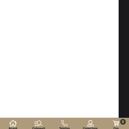
Fax:
+359 2 983 1469
Telefon:
02 983 1217
,
+359 2 983 5014
Telefon mobil:
+359 88 504 20 84
office@isd-bg.com
Sofia, bul. "Botevgradsko shose" № 247 (clădirea
"Transkapital")
PROGRAM SHOWROOM:
Luni - Vineri: 09.00 - 18.30 Sâmbătă: 10.00 - 16.00
Duminică - zi liberă
E-shop developed and
supported by
©2026 an. ISD-bg.com. Toate drepturile rezervate.
0
Acasă
Categorii
Telefon
Conectare
Coș