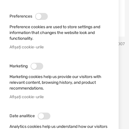
Preferences
Preference cookies are used to store settings and
information that changes the website look and
functionality.
Sari
Home Defence 24
SKU
728007
la
Afișați cookie-urile
inceputul
galeriei
Kit upgrade putere pentru
de
Marketing
imagini
HDR50 GEN2 13J
Marketing cookies help us provide our visitors with
relevant content, browsing history, and product
Adăugați o recenzie
Rating:
recommendations.
Kit upgrade putere pentru HDR50 GEN2 13J
Afișați cookie-urile
ÎN STOC
257,50 RON
Date analitice
Analytics cookies help us understand how our visitors
Notify me when the price drops