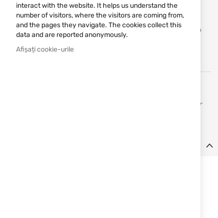
interact with the website. It helps us understand the
number of visitors, where the visitors are coming from,
Adău
and the pages they navigate. The cookies collect this
ADĂUGAȚI IN COȘ
în
data and are reported anonymously.
lista
Afișați cookie-urile
de
dorin
Home Defence 24 este un producător de încredere de
seturi și accesorii pentru creșterea puterii armelor de aer
traumatice.
Detalii
Kit de upgrade de putere pentru HDR50 GEN 2 13J
Conceput pentru a crește eficiența și a optimiza funcționarea
sistemului de supape. Fabricat din oțel inoxidabil și conceput
pentru instalare directă fără modificări suplimentare.
Caracteristici: