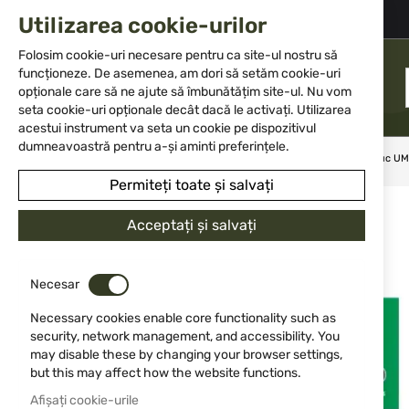
+359 2 983 5014
office@isd-bg.com
Utilizarea cookie-urilor
Skip
to
Folosim cookie-uri necesare pentru ca site-ul nostru să
Content
funcționeze. De asemenea, am dori să setăm cookie-uri
MENIU
opționale care să ne ajute să îmbunătățim site-ul. Nu vom
seta cookie-uri opționale decât dacă le activați. Utilizarea
acestui instrument va seta un cookie pe dispozitivul
dumneavoastră pentru a-și aminti preferințele.
Acasă
Muniție
Muniție pentru arme aeriene
Bile cauciuc U
Permiteți toate și salvați
Sari
NOU
la
Acceptați și salvați
finalul
galeriei
de
Necesar
imagini
Necessary cookies enable core functionality such as
security, network management, and accessibility. You
may disable these by changing your browser settings,
but this may affect how the website functions.
Afișați cookie-urile