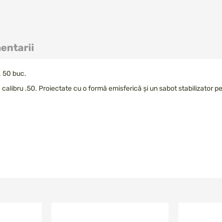
entarii
 50 buc.
ibru .50. Proiectate cu o formă emisferică și un sabot stabilizator pent