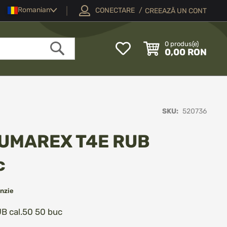
Limba
Romanian
CONECTARE
CREEAZĂ UN CONT
My
0
produs(e)
0,00 RON
Wish
Căutare
List
SKU
520736
c UMAREX T4E RUB
c
nzie
B cal.50 50 buc