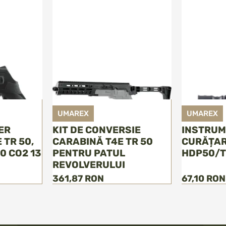
UMAREX
UMAREX
ER
KIT DE CONVERSIE
INSTRUM
 TR 50,
CARABINĂ T4E TR 50
CURĂȚAR
0 CO2 13
PENTRU PATUL
HDP50/
REVOLVERULUI
361,87 RON
67,10 RON