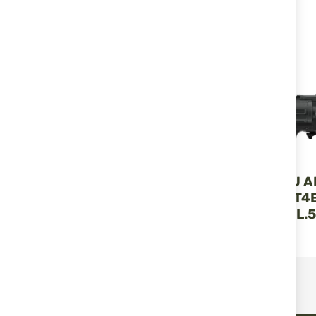
UMAREX
UMAREX
REVOLVER TRAUMAT
REVOLVER CU A
T4E TR 50L GEN2 LASER
COMPRIMAT T4E
CAL.50 CO2 13 JOULES
GEN2 BLK CAL.5
6R
JOULI
641,44 RON
524,39 RON