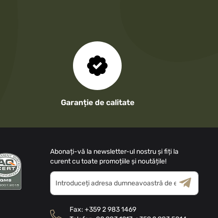
Garanție de calitate
Abonați-vă la newsletter-ul nostru și fiți la
curent cu toate promoțiile și noutățile!
Inscrieți-
vă
la
Termeni și
Politica
Buletinele
Condiții
de Confidențialitate
Fax:
+359 2 983 1469
noastre