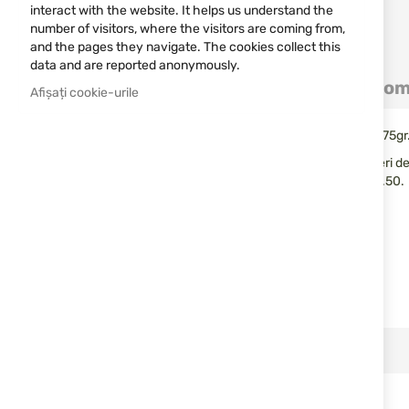
interact with the website. It helps us understand the
number of visitors, where the visitors are coming from,
and the pages they navigate. The cookies collect this
Sari
data and are reported anonymously.
la
Detalii
Mai multe informații
Com
inceputul
Afișați cookie-urile
galeriei
de
Bile de cauciuc cal.50 UMAREX T4E Performance RUB 0.75gr.
imagini
Bile de cauciuc T4E Performance RUB Prec pentru markeri de cal
Potrivite pentru antrenament și platforme T4E de calibru .50.
Caracteristici:
Calibru: .50
Tip: bile/bile de cauciuc
Serie: T4E Performance RUB Prec
Greutate: 0.75 g
Cantitate: 50 buc.
RELATED PRODUCTS