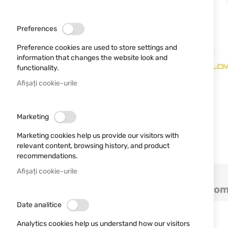
Preferences
Preference cookies are used to store settings and
information that changes the website look and
functionality.
Afișați cookie-urile
Marketing
Marketing cookies help us provide our visitors with
relevant content, browsing history, and product
recommendations.
Sari
Afișați cookie-urile
la
Detalii
Mai multe informații
Com
inceputul
galeriei
Date analitice
de
Fibră TRUGLO
imagini
Analytics cookies help us understand how our visitors
Diametrul fibrei: 0.78"