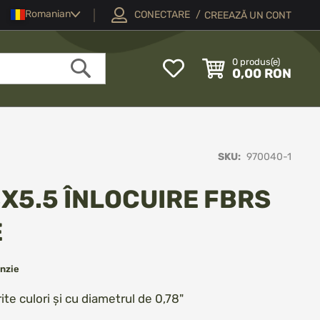
Limba
Romanian
CONECTARE
CREEAZĂ UN CONT
My
0
produs(e)
0,00 RON
Wish
Căutare
List
SKU
970040-1
X5.5 ÎNLOCUIRE FBRS
E
nzie
te culori și cu diametrul de 0,78"