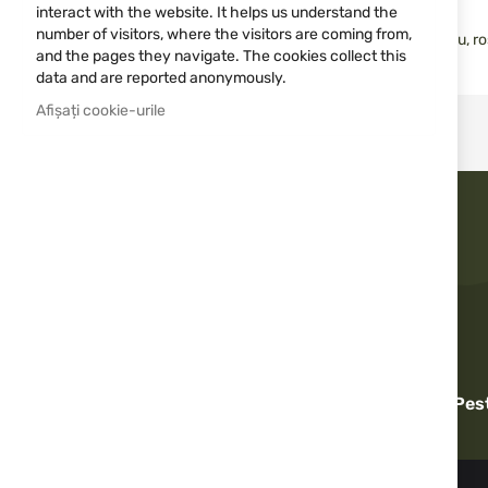
interact with the website. It helps us understand the
number of visitors, where the visitors are coming from,
Lungime: 5.5"
*Disponibil în următoarele culori: roșu rubiniu, r
and the pages they navigate. The cookies collect this
Prețul este pentru 1 buc.
data and are reported anonymously.
Afișați cookie-urile
Livrare rapidă
Pes