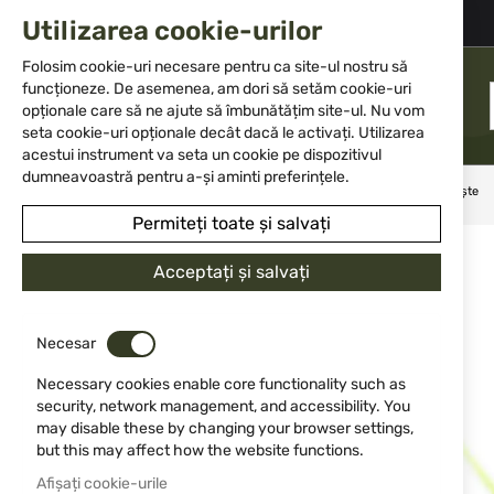
+359 2 983 5014
office@isd-bg.com
Utilizarea cookie-urilor
Skip
to
Folosim cookie-uri necesare pentru ca site-ul nostru să
Content
funcționeze. De asemenea, am dori să setăm cookie-uri
MENIU
opționale care să ne ajute să îmbunătățim site-ul. Nu vom
seta cookie-uri opționale decât dacă le activați. Utilizarea
acestui instrument va seta un cookie pe dispozitivul
dumneavoastră pentru a-și aminti preferințele.
Acasă
Accesorii și piese pentru arme
Merni pribori
Muște
Permiteți toate și salvați
Sari
la
Acceptați și salvați
finalul
galeriei
de
Necesar
imagini
Necessary cookies enable core functionality such as
security, network management, and accessibility. You
may disable these by changing your browser settings,
but this may affect how the website functions.
Afișați cookie-urile