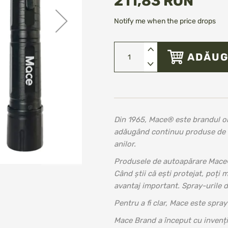
211,83 RON
Notify me when the price drops
ADĂUG
Din 1965, Mace® este brandul or
adăugând continuu produse de se
anilor.
Produsele de autoapărare Mace® 
Când știi că ești protejat, poți
avantaj important. Spray-urile 
Pentru a fi clar, Mace este spray
Mace Brand a început cu invenți