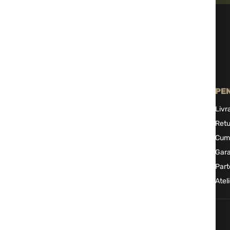
INFORMAŢII
PE
Despre noi
Livr
Politica de confidențialitate
Retu
Termeni și condiții și confidențialitate
Cum
Contacte
Gara
Part
Atel
©2026 an. ISD-bg.com. Toate drepturile rezervate.
E-shop developed and supported