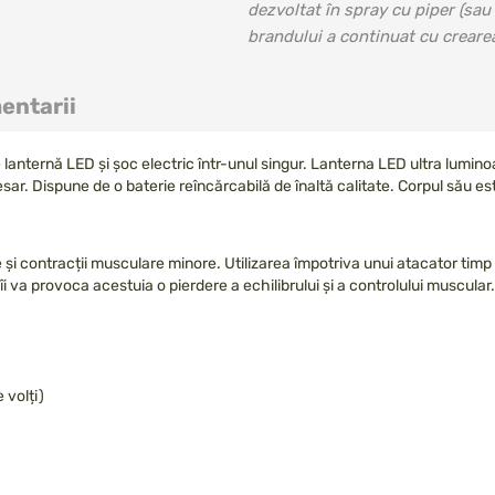
dezvoltat în spray cu piper (sau 
brandului a continuat cu crearea
entarii
nternă LED și șoc electric într-unul singur. Lanterna LED ultra luminoa
ar. Dispune de o baterie reîncărcabilă de înaltă calitate. Corpul său este
 și contracții musculare minore. Utilizarea împotriva unui atacator ti
i va provoca acestuia o pierdere a echilibrului și a controlului muscular. 
 volți)