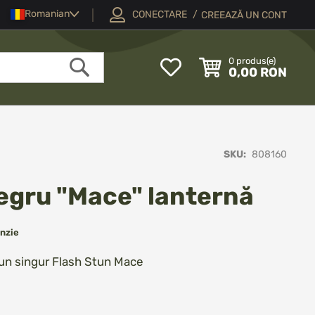
Limba
Romanian
CONECTARE
CREEAZĂ UN CONT
My
0
produs(e)
0,00 RON
Wish
Căutare
List
SKU
808160
egru "Mace" lanternă
nzie
r-un singur Flash Stun Mace