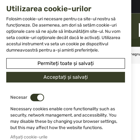
+359 2 983 5014
office@isd-bg.com
Utilizarea cookie-urilor
Skip
to
Folosim cookie-uri necesare pentru ca site-ul nostru să
Content
funcționeze. De asemenea, am dori să setăm cookie-uri
MENIU
opționale care să ne ajute să îmbunătățim site-ul. Nu vom
seta cookie-uri opționale decât dacă le activați. Utilizarea
acestui instrument va seta un cookie pe dispozitivul
dumneavoastră pentru a-și aminti preferințele.
Acasă
Pentru autoapărare
Șocuri electrice
Flash Stun negru
Permiteți toate și salvați
Sari
la
Acceptați și salvați
finalul
galeriei
de
Necesar
imagini
Necessary cookies enable core functionality such as
security, network management, and accessibility. You
may disable these by changing your browser settings,
but this may affect how the website functions.
Afișați cookie-urile