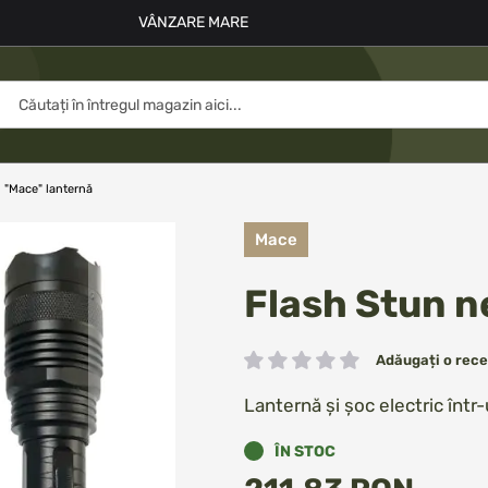
VÂNZARE MARE
 "Mace" lanternă
Mace
Flash Stun n
Adăugați o rece
Rating:
Lanternă și șoc electric înt
ÎN STOC