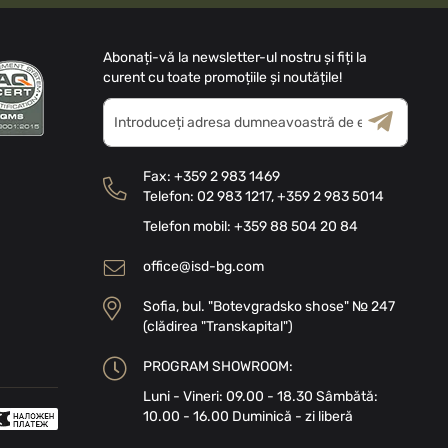
Abonați-vă la newsletter-ul nostru și fiți la
curent cu toate promoțiile și noutățile!
Inscrieți-
vă
la
Termeni și
Politica
Buletinele
Condiții
de Confidențialitate
Fax:
+359 2 983 1469
noastre
Telefon:
02 983 1217
,
+359 2 983 5014
informative
Telefon mobil:
+359 88 504 20 84
office@isd-bg.com
Sofia, bul. "Botevgradsko shose" № 247
(clădirea "Transkapital")
PROGRAM SHOWROOM:
Luni - Vineri: 09.00 - 18.30 Sâmbătă:
10.00 - 16.00 Duminică - zi liberă