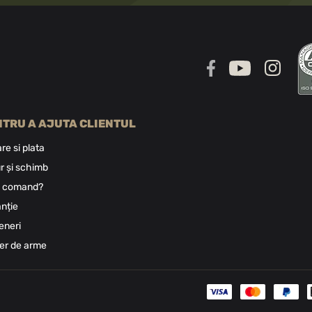
NTRU A AJUTA CLIENTUL
are si plata
r și schimb
 comand?
nție
eneri
ier de arme