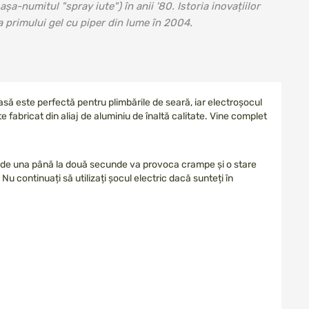
așa-numitul "spray iute") în anii '80. Istoria inovațiilor
 primului gel cu piper din lume în 2004.
să este perfectă pentru plimbările de seară, iar electroșocul
 fabricat din aliaj de aluminiu de înaltă calitate. Vine complet
mp de una până la două secunde va provoca crampe și o stare
Nu continuați să utilizați șocul electric dacă sunteți în