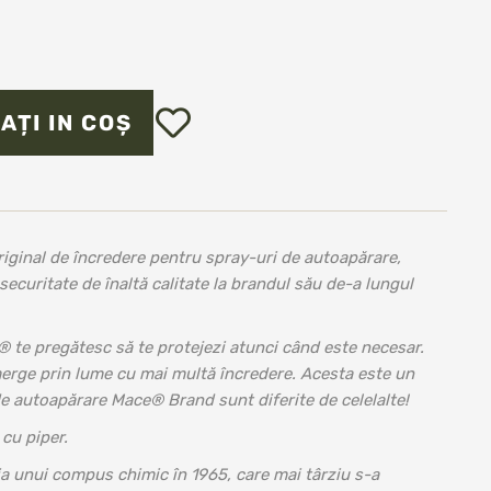
Adăugați
AȚI IN COȘ
în
lista
de
dorințe
iginal de încredere pentru spray-uri de autoapărare,
curitate de înaltă calitate la brandul său de-a lungul
te pregătesc să te protejezi atunci când este necesar.
 merge prin lume cu mai multă încredere. Acesta este un
de autoapărare Mace® Brand sunt diferite de celelalte!
 cu piper.
a unui compus chimic în 1965, care mai târziu s-a