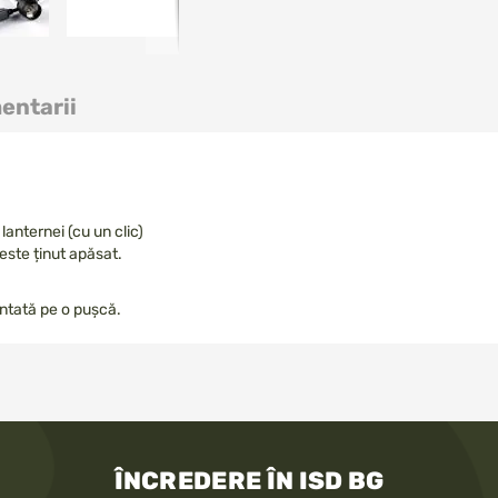
entarii
anternei (cu un clic)
este ținut apăsat.
ontată pe o pușcă.
ÎNCREDERE ÎN ISD BG