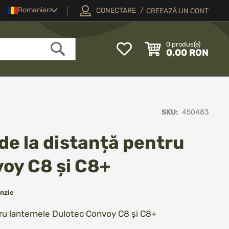
Limba
Romanian
CONECTARE
CREEAZĂ UN CONT
My
0
produs(e)
0,00 RON
Wish
Căutare
List
SKU
450483
de la distanță pentru
oy C8 și C8+
nzie
tru lanternele Dulotec Convoy C8 și C8+