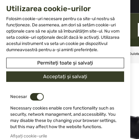
+359 2 983 5014
office@isd-bg.com
Utilizarea cookie-urilor
Skip
to
Folosim cookie-uri necesare pentru ca site-ul nostru să
Content
funcționeze. De asemenea, am dori să setăm cookie-uri
MENIU
opționale care să ne ajute să îmbunătățim site-ul. Nu vom
seta cookie-uri opționale decât dacă le activați. Utilizarea
acestui instrument va seta un cookie pe dispozitivul
dumneavoastră pentru a-și aminti preferințele.
Acasă
Outfit
Feneri
Declanșator de la distanță pentru Dulo
Permiteți toate și salvați
Sari
la
Acceptați și salvați
finalul
galeriei
de
Necesar
imagini
Necessary cookies enable core functionality such as
security, network management, and accessibility. You
may disable these by changing your browser settings,
but this may affect how the website functions.
Afișați cookie-urile