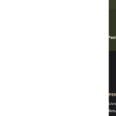
Livrare rapidă
Pes
INFORMAŢII
PE
Despre noi
Livr
Politica de confidențialitate
Retu