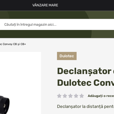
VÂNZARE MARE
tec Convoy C8 și C8+
Dulotec
Declanșator 
Dulotec Conv
Adăugați o rece
Rating:
Declanșator la distanță pen