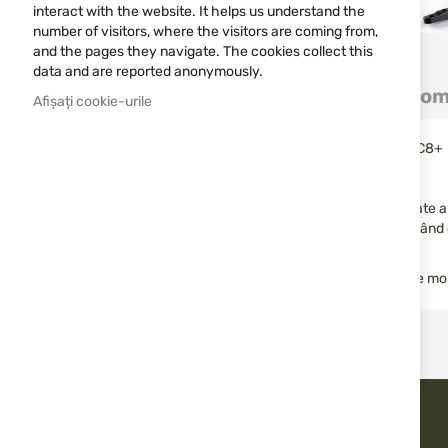
interact with the website. It helps us understand the
number of visitors, where the visitors are coming from,
and the pages they navigate. The cookies collect this
Sari
data and are reported anonymously.
la
Detalii
Mai multe informații
Com
inceputul
Afișați cookie-urile
galeriei
de
Declanșator de la distanță pentru lanterna Convoy C8 și C8+
imagini
Două butoane de control:
Unul funcționează identic cu butonul de pe partea din spate a l
Celălalt este pentru acțiune momentană - numai atunci când 
Permite controlul convenabil al lanternei atunci când este m