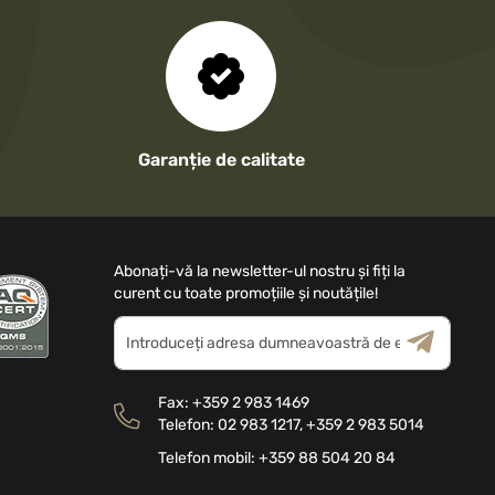
Garanție de calitate
Abonați-vă la newsletter-ul nostru și fiți la
curent cu toate promoțiile și noutățile!
Inscrieți-
vă
la
Termeni și
Politica
Buletinele
Condiții
de Confidențialitate
Fax:
+359 2 983 1469
noastre
Telefon:
02 983 1217
,
+359 2 983 5014
informative
Telefon mobil:
+359 88 504 20 84