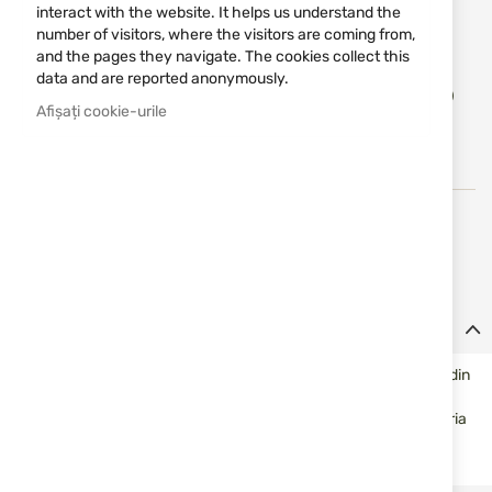
interact with the website. It helps us understand the
Notify me when the price drops
number of visitors, where the visitors are coming from,
and the pages they navigate. The cookies collect this
Adău
data and are reported anonymously.
ADĂUGAȚI IN COȘ
în
Afișați cookie-urile
lista
de
dorin
Erredi se ocupă cu producția și distribuția de arme și
accesorii pentru vânătoare, pescuit și sport.
Detalii
Perie fosfor-bronz pentru carabină .7/.6.5/.270mm. Fabricată din
aluminiu și oțel cu peri din bronz fosforos. Reușește să
îndepărteze chiar și cele mai încăpățânate depuneri fără a zgâria
arma.