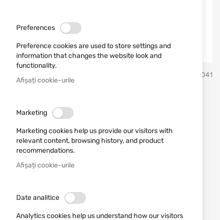
Preferences
Preference cookies are used to store settings and
information that changes the website look and
functionality.
Sari
Erredi Trading
SKU
751041
la
Afișați cookie-urile
inceputul
galeriei
Perie din bronz fosforic cal.
de
Marketing
imagini
7/6.5/270mm Stil Crin
Marketing cookies help us provide our visitors with
relevant content, browsing history, and product
Adăugați o recenzie
Rating:
recommendations.
Perie fosfor-bronz pentru cal. .7/.6.5/.270mm Stil
Afișați cookie-urile
Crin
ÎN STOC
Date analitice
9,96 RON
Analytics cookies help us understand how our visitors