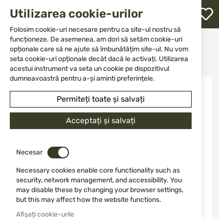
M
Utilizarea cookie-urilor
W
L
Folosim cookie-uri necesare pentru ca site-ul nostru să
funcționeze. De asemenea, am dori să setăm cookie-uri
Acasă
Accesorii și piese pentru arme
opționale care să ne ajute să îmbunătățim site-ul. Nu vom
Întreținerea armelor
Perii și ace de lână
re
Perie din bronz fosforic cal. 7/6.5/270mm Stil Crin
seta cookie-uri opționale decât dacă le activați. Utilizarea
acestui instrument va seta un cookie pe dispozitivul
dumneavoastră pentru a-și aminti preferințele.
Sari
la
Permiteți toate și salvați
finalul
galeriei
de
Acceptați și salvați
imagini
Necesar
Necessary cookies enable core functionality such as
security, network management, and accessibility. You
may disable these by changing your browser settings,
but this may affect how the website functions.
Afișați cookie-urile