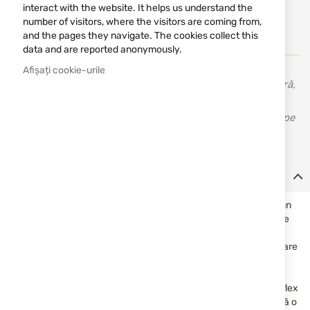
Notify me when the price drops
interact with the website. It helps us understand the
number of visitors, where the visitors are coming from,
Notify me when this product is in stock
and the pages they navigate. The cookies collect this
data and are reported anonymously.
Afișați cookie-urile
Vortex - optică de înaltă calitate și instrumente de măsură,
binocle și accesorii pentru vânătoare și tir sportiv. Toate
instrumentele de măsură Vortex beneficiază de garanție pe
viață VIP, nelimitată, pentru defectele de fabricație.
Detalii
Binoclul Vortex Optics Diamondback® HD 10x50 are un preț bun
pentru performanțele optice pe care le oferă și depășește multe
modele și opțiuni peste clasa lor de preț. Modelul are un sistem
optic eficient și de înaltă performanță cu lentile îmbunătățite, care
oferă o imagine complet clară și de înaltă calitate, cu o redare
precisă a culorilor. Acest lucru se datorează lentilelor complet
multi-coated care cresc transmisia luminii prin acoperiri antireflex
multiple pe suprafețe. Învelișul cauciucat de pe carcasă asigură o