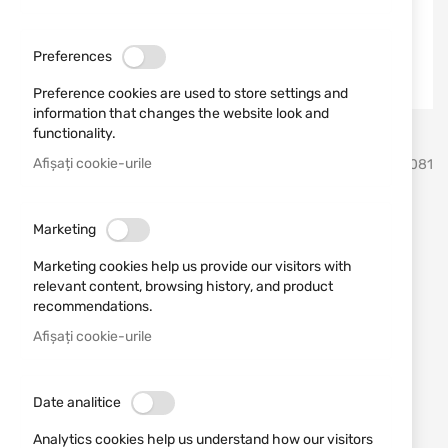
Preferences
Preference cookies are used to store settings and
information that changes the website look and
functionality.
Sari
Afișați cookie-urile
Vortex Optics
SKU
810081
la
inceputul
galeriei
Binoclu Vortex Optics 10x50
de
Marketing
imagini
Diamondback HD DB-216
Marketing cookies help us provide our visitors with
relevant content, browsing history, and product
Adăugați o recenzie
recommendations.
Rating:
Afișați cookie-urile
Binoclu Diamondback HD 10x50 Vortex Optics
STOC EPUIZAT
Date analitice
1.683,51 RON
Analytics cookies help us understand how our visitors