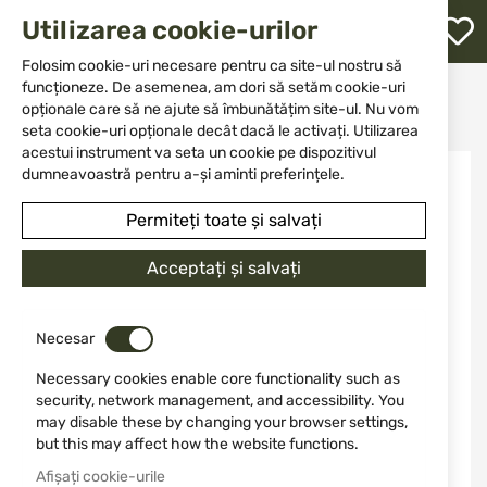
M
Utilizarea cookie-urilor
W
L
Folosim cookie-uri necesare pentru ca site-ul nostru să
funcționeze. De asemenea, am dori să setăm cookie-uri
Acasă
Outfit
Binoclu
opționale care să ne ajute să îmbunătățim site-ul. Nu vom
Binoclu Vortex Optics 10x50 Diamondback HD DB-216
re
seta cookie-uri opționale decât dacă le activați. Utilizarea
acestui instrument va seta un cookie pe dispozitivul
Sari
dumneavoastră pentru a-și aminti preferințele.
la
finalul
Permiteți toate și salvați
galeriei
de
Acceptați și salvați
imagini
Necesar
Necessary cookies enable core functionality such as
security, network management, and accessibility. You
may disable these by changing your browser settings,
but this may affect how the website functions.
Afișați cookie-urile