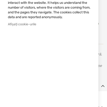
interact with the website. It helps us understand the
number of visitors, where the visitors are coming from,
Notify me when the price drops
and the pages they navigate. The cookies collect this
data and are reported anonymously.
Adău
ADĂUGAȚI IN COȘ
Afișați cookie-urile
în
lista
de
dorin
Vortex - optică de înaltă calitate și instrumente de măsură,
binocle și accesorii pentru vânătoare și tir sportiv. Toate
instrumentele de măsură Vortex beneficiază de garanție pe
viață VIP, nelimitată, pentru defectele de fabricație.
Detalii
Binoclu cu telemetru 10x42 Ranger HD LRF RGR-3000
Binoclu de înaltă calitate cu telemetru încorporat, conceput