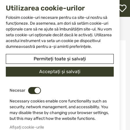
M
Utilizarea cookie-urilor
W
L
Folosim cookie-uri necesare pentru ca site-ul nostru să
funcționeze. De asemenea, am dori să setăm cookie-uri
Acasă
Outfit
Binoclu
opționale care să ne ajute să îmbunătățim site-ul. Nu vom
Binoclu cu telemetru 10x42 Ranger HD LRF RGR-3000
re
seta cookie-uri opționale decât dacă le activați. Utilizarea
acestui instrument va seta un cookie pe dispozitivul
Sari
dumneavoastră pentru a-și aminti preferințele.
la
finalul
Permiteți toate și salvați
galeriei
de
Acceptați și salvați
imagini
Necesar
Necessary cookies enable core functionality such as
security, network management, and accessibility. You
may disable these by changing your browser settings,
but this may affect how the website functions.
Afișați cookie-urile