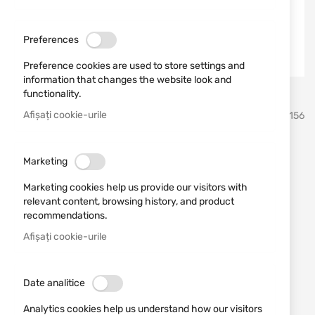
Preferences
Preference cookies are used to store settings and
information that changes the website look and
functionality.
Sari
Afișați cookie-urile
Vortex Optics
SKU
810156
la
inceputul
galeriei
Binoclu cu telemetru 10x42
de
Marketing
imagini
Ranger HD LRF RGR-3000
Marketing cookies help us provide our visitors with
relevant content, browsing history, and product
Adăugați o recenzie
recommendations.
Rating:
Afișați cookie-urile
Binoclu cu telemetru 10x42 Ranger HD LRF RGR-
3000
Date analitice
ÎN STOC
6.164,80 RON
Analytics cookies help us understand how our visitors