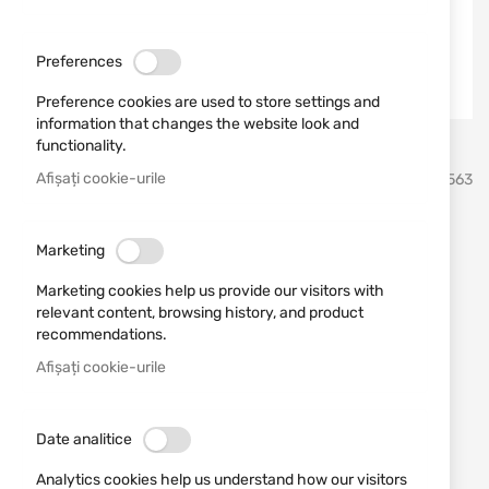
Preferences
Preference cookies are used to store settings and
information that changes the website look and
functionality.
Sari
Afișați cookie-urile
Dulotec
SKU
450563
la
inceputul
galeriei
Baterie Vapcell INR18650
de
Marketing
imagini
4000mAh 10A
Marketing cookies help us provide our visitors with
relevant content, browsing history, and product
Adăugați o recenzie
recommendations.
Rating:
Afișați cookie-urile
Baterie Vapcell INR18650 4000mAh 10A
ÎN STOC
Date analitice
36,69 RON
Analytics cookies help us understand how our visitors