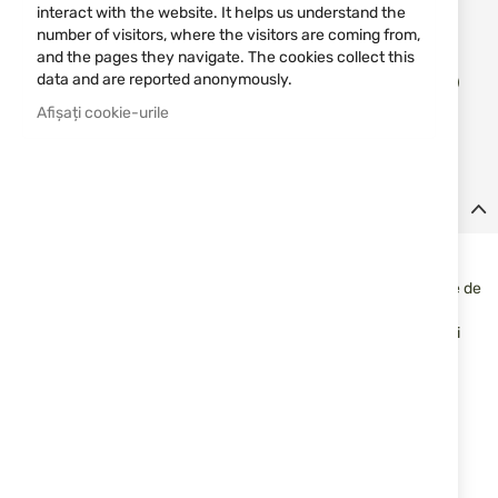
Notify me when the price drops
interact with the website. It helps us understand the
number of visitors, where the visitors are coming from,
and the pages they navigate. The cookies collect this
Adău
data and are reported anonymously.
ADĂUGAȚI IN COȘ
în
lista
Afișați cookie-urile
de
dorin
Detalii
Baterie Vapcell INR18650 4000mAh 10A
Baterie reîncărcabilă litiu-ion format 18650 cu capacitate mare de
4000 mAh și curent de descărcare maxim constant de 10 A.
Potrivită pentru lanterne și alte dispozitive alimentate cu baterii
18650.
Specificații:
Model: A1840
Tip: INR 18650
Capacitate: 4000 mAh
Capacitate minimă: 3850 mAh