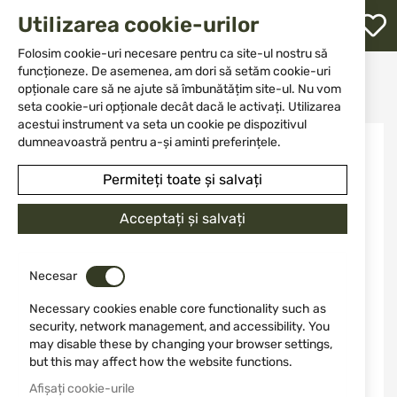
M
Utilizarea cookie-urilor
W
L
Folosim cookie-uri necesare pentru ca site-ul nostru să
funcționeze. De asemenea, am dori să setăm cookie-uri
Acasă
Outfit
Feneri
opționale care să ne ajute să îmbunătățim site-ul. Nu vom
Baterie Vapcell INR18650 4000mAh 10A
re
seta cookie-uri opționale decât dacă le activați. Utilizarea
acestui instrument va seta un cookie pe dispozitivul
Sari
dumneavoastră pentru a-și aminti preferințele.
NOU
la
finalul
Permiteți toate și salvați
galeriei
de
Acceptați și salvați
imagini
Necesar
Necessary cookies enable core functionality such as
security, network management, and accessibility. You
may disable these by changing your browser settings,
but this may affect how the website functions.
Afișați cookie-urile