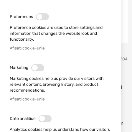
Preferences
Preference cookies are used to store settings and
information that changes the website look and
functionality.
Afișați cookie-urile
Sari
ATA
SKU
681204
la
inceputul
Marketing
galeriei
Carabină ATA Turqua II
de
Marketing cookies help us provide our visitors with
imagini
SINTETICĂ cal. 243WIN 51cm
relevant content, browsing history, and product
recommendations.
Pat reglabil cu cheie M14x1
Afișați cookie-urile
Adăugați o recenzie
Rating:
Date analitice
Carabină ATA Turqua II SINTETICĂ cal. 243WIN 51cm
Analytics cookies help us understand how our visitors
Pat reglabil cu cheie M14x1