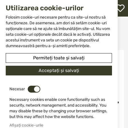
M
Utilizarea cookie-urilor
W
L
Folosim cookie-uri necesare pentru ca site-ul nostru să
funcționeze. De asemenea, am dori să setăm cookie-uri
Acasă
Arme
Armă cu țeavă lungă
Carabiniere
opționale care să ne ajute să îmbunătățim site-ul. Nu vom
Carabiniere cu șuruburi
re
Carabină ATA Turqua II SINTETICĂ cal. 243WIN 51cm Pat reglabil cu cheie
seta cookie-uri opționale decât dacă le activați. Utilizarea
M14x1
acestui instrument va seta un cookie pe dispozitivul
dumneavoastră pentru a-și aminti preferințele.
Sari
Permiteți toate și salvați
la
finalul
galeriei
Acceptați și salvați
de
imagini
Necesar
Necessary cookies enable core functionality such as
security, network management, and accessibility. You
may disable these by changing your browser settings,
but this may affect how the website functions.
Afișați cookie-urile