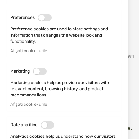
Preferences
Preference cookies are used to store settings and
information that changes the website look and
functionality.
Afișați cookie-urile
Sari
ATA
SKU
680594
la
inceputul
galeriei
ATA SP, WALNUT ALUMINIU
Marketing
de
imagini
NEGRU, 12/76, 71 cm
Marketing cookies help us provide our visitors with
relevant content, browsing history, and product
recommendations.
Adăugați o recenzie
Rating:
Afișați cookie-urile
Modelul SP Walnut Black Aluminium este un butoi
clasic, care se distinge prin stocul elegant și
Date analitice
receptorul fabricat din nuc turcesc de înaltă calitate.
Analytics cookies help us understand how our visitors