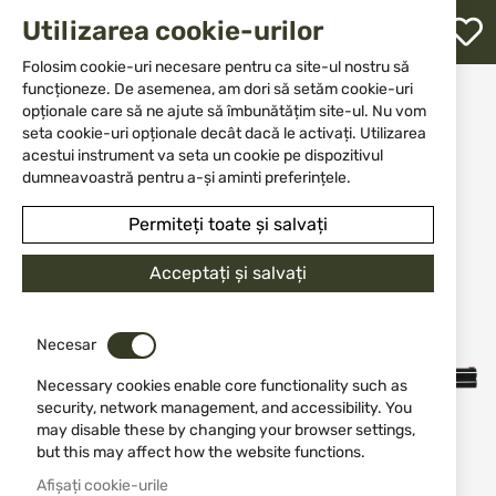
M
Utilizarea cookie-urilor
W
L
Folosim cookie-uri necesare pentru ca site-ul nostru să
funcționeze. De asemenea, am dori să setăm cookie-uri
Acasă
Arme
Armă cu țeavă lisă
opționale care să ne ajute să îmbunătățim site-ul. Nu vom
Clasic prinzând arme
re
ATA SP, WALNUT ALUMINIU NEGRU, 12/76, 71 cm
seta cookie-uri opționale decât dacă le activați. Utilizarea
acestui instrument va seta un cookie pe dispozitivul
dumneavoastră pentru a-și aminti preferințele.
Sari
-10%
la
Permiteți toate și salvați
finalul
galeriei
de
Acceptați și salvați
imagini
Necesar
Necessary cookies enable core functionality such as
security, network management, and accessibility. You
may disable these by changing your browser settings,
but this may affect how the website functions.
Afișați cookie-urile