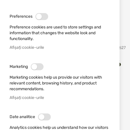
Preferences
Preference cookies are used to store settings and
information that changes the website look and
functionality.
Sari
Afișați cookie-urile
ATA
SKU
680627
la
inceputul
galeriei
ATA NEO, SPORTER 12/76 , 76
de
Marketing
imagini
cm
Marketing cookies help us provide our visitors with
relevant content, browsing history, and product
Adăugați o recenzie
recommendations.
Rating:
Afișați cookie-urile
Neo Sporter este o armă semiautomată cu inerție
proiectată folosind cele mai recente tehnologii
combinate cu experiența vastă a ATA.
Date analitice
STOC EPUIZAT
Analytics cookies help us understand how our visitors