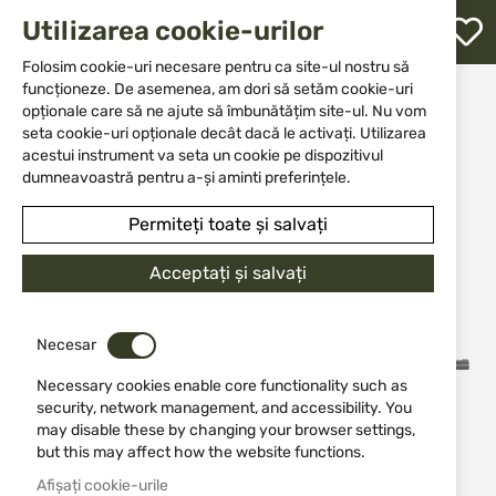
M
Utilizarea cookie-urilor
W
L
Folosim cookie-uri necesare pentru ca site-ul nostru să
funcționeze. De asemenea, am dori să setăm cookie-uri
Acasă
Arme
Armă cu țeavă lisă
opționale care să ne ajute să îmbunătățim site-ul. Nu vom
Inertionni semi-automat
ATA NEO, SPORTER 12/76 , 76 cm
re
seta cookie-uri opționale decât dacă le activați. Utilizarea
acestui instrument va seta un cookie pe dispozitivul
Sari
dumneavoastră pentru a-și aminti preferințele.
-10%
la
finalul
Permiteți toate și salvați
galeriei
de
Acceptați și salvați
imagini
Necesar
Necessary cookies enable core functionality such as
security, network management, and accessibility. You
may disable these by changing your browser settings,
but this may affect how the website functions.
Afișați cookie-urile