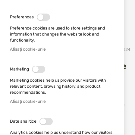
Preferences
Preference cookies are used to store settings and
information that changes the website look and
functionality.
Sari
Afișați cookie-urile
VIPER
SKU
531624
la
inceputul
galeriei
Viper Kit de prim ajutor Molle
de
Marketing
imagini
negru
Marketing cookies help us provide our visitors with
relevant content, browsing history, and product
Adăugați o recenzie
recommendations.
Rating:
Afișați cookie-urile
Trusă compactă mică de prim ajutor cu capacitatea
de a se atașa la platformele MOLLE
Date analitice
STOC EPUIZAT
88,67 RON
Analytics cookies help us understand how our visitors