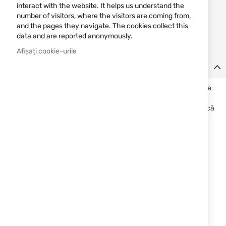
interact with the website. It helps us understand the
number of visitors, where the visitors are coming from,
Notify me when the price drops
and the pages they navigate. The cookies collect this
Notify me when this product is in stock
data and are reported anonymously.
Afișați cookie-urile
Detalii
Trusa de prim ajutor portabilă de la compania engleză Viper este
de dimensiuni convenabile pentru a fi atașată la majoritatea
platformelor MOLLE. Are un capac interior cu o închidere elastică
reglabilă. Capacul exterior se fixează cu ajutorul unei curele
velcro.
Kitul conține:
Bandaj neadeziv de 5 cm x 5 cm
6 ace de siguranță diferite
Bandaj impermeabil 4cm x 1m
2 șervețele fără alcool
Bandaj 5cm calitate BP
Cremă antiseptică 50g
Bandaj creponat 7.5 x 4.5cm
Foarfece