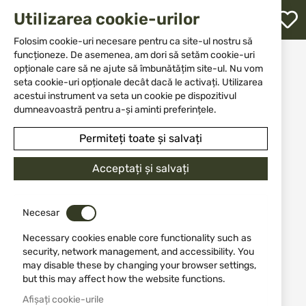
M
Utilizarea cookie-urilor
W
L
Folosim cookie-uri necesare pentru ca site-ul nostru să
funcționeze. De asemenea, am dori să setăm cookie-uri
Acasă
Outfit
Truse de prim ajutor pentru drumeții
opționale care să ne ajute să îmbunătățim site-ul. Nu vom
Viper Kit de prim ajutor Molle negru
re
seta cookie-uri opționale decât dacă le activați. Utilizarea
acestui instrument va seta un cookie pe dispozitivul
Sari
dumneavoastră pentru a-și aminti preferințele.
la
finalul
Permiteți toate și salvați
galeriei
de
Acceptați și salvați
imagini
Necesar
Necessary cookies enable core functionality such as
security, network management, and accessibility. You
may disable these by changing your browser settings,
but this may affect how the website functions.
Afișați cookie-urile