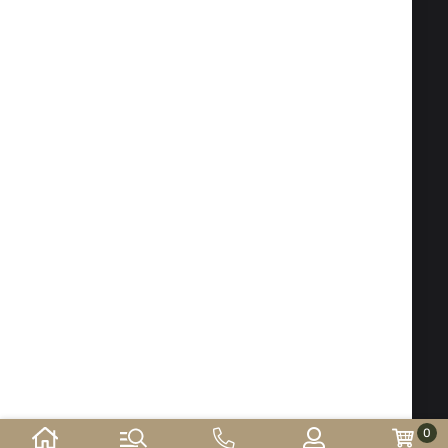
Fax:
+359 2 983 1469
Telefon:
02 983 1217
,
+359 2 983 5014
Telefon mobil:
+359 88 504 20 84
office@isd-bg.com
Sofia, bul. "Botevgradsko shose" № 247 (clădirea
"Transkapital")
PROGRAM SHOWROOM:
Luni - Vineri: 09.00 - 18.30 Sâmbătă: 10.00 - 16.00
Duminică - zi liberă
E-shop developed and
supported by
©2026 an. ISD-bg.com. Toate drepturile rezervate.
0