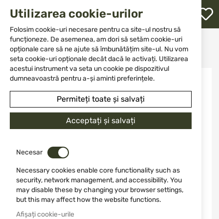
M
Utilizarea cookie-urilor
W
L
Folosim cookie-uri necesare pentru ca site-ul nostru să
funcționeze. De asemenea, am dori să setăm cookie-uri
Acasă
Accesorii și piese pentru arme
Huse
opționale care să ne ajute să îmbunătățim site-ul. Nu vom
Pentru pistoale
Cobourg 5198 Open Top GLOCK 48 STX TAC BLK RH
re
seta cookie-uri opționale decât dacă le activați. Utilizarea
acestui instrument va seta un cookie pe dispozitivul
Sari
dumneavoastră pentru a-și aminti preferințele.
la
finalul
Permiteți toate și salvați
galeriei
de
Acceptați și salvați
imagini
Necesar
Necessary cookies enable core functionality such as
security, network management, and accessibility. You
may disable these by changing your browser settings,
but this may affect how the website functions.
Afișați cookie-urile