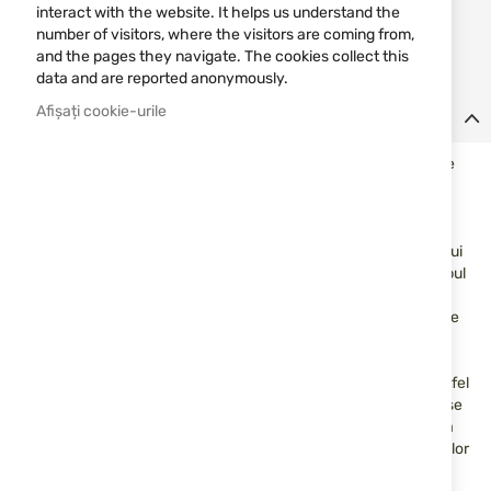
Notify me when the price drops
interact with the website. It helps us understand the
number of visitors, where the visitors are coming from,
Notify me when this product is in stock
and the pages they navigate. The cookies collect this
data and are reported anonymously.
Afișați cookie-urile
Detalii
Holsterul Safariland® Model 5198 este ușor, cu laturi joase care
permit extragerea ușoară și o parte superioară deschisă
proiectată pentru competițiile cu pistoale defensive. Holsterul
este, de asemenea, potrivit pentru transportul ascuns datorită
dimensiunii sale compacte. Un dispozitiv de blocare a trăgaciului
și un dispozitiv de tensiune reglabil fixează pistolul în toc în timpul
pentru o fixare sigură în timpul transportului. Construcția
termoformată durabilă SafariLaminate™ face ca acest toc să fie
suficient de rezistent pentru purtarea constantă, iar acoperirea
STX îl face să arate bine de-a lungul anilor de utilizare. Modelul
5198 vine atât cu o lamă turnată, cât și cu o buclă de curea, astfel
încât să puteți atașa și ajusta portul pentru confort și pentru a se
potrivi nevoilor dvs. Holsterul de port ascuns cu clapă deschisă
Model 5198 este aprobat IDPA și USPSA. Se potrivește pistoalelor
Glock 48. Pentru purtare cu mâna dreaptă.