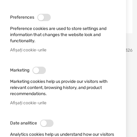
Preferences
Preference cookies are used to store settings and
information that changes the website look and
functionality.
Sari
Afișați cookie-urile
Safariland
SKU
670326
la
inceputul
galeriei
Cobourg 5198 Open Top
de
Marketing
imagini
GLOCK 48 STX TAC BLK RH
Marketing cookies help us provide our visitors with
relevant content, browsing history, and product
Adăugați o recenzie
recommendations.
Rating:
Afișați cookie-urile
Safariland 5198 toc tip deschis pentru Glock 48
STOC EPUIZAT
Date analitice
227,92 RON
Analytics cookies help us understand how our visitors