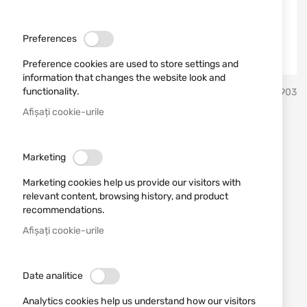
Preferences
Preference cookies are used to store settings and
information that changes the website look and
Sari
functionality.
Toledo Imperial
SKU
21903
la
inceputul
Afișați cookie-urile
galeriei
Sabie decorativă CESAR
de
imagini
TOLE10 32738
Marketing
Marketing cookies help us provide our visitors with
Adăugați o recenzie
Rating:
relevant content, browsing history, and product
recommendations.
Sabie decorativă CESAR TOLE10 32738
Afișați cookie-urile
ÎN STOC
209,68 RON
Date analitice
Notify me when the price drops
Analytics cookies help us understand how our visitors