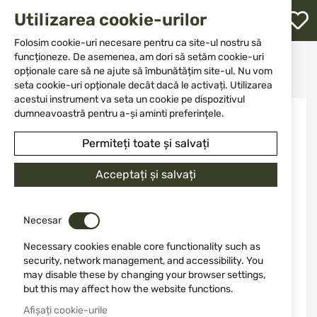
M
Utilizarea cookie-urilor
W
L
Folosim cookie-uri necesare pentru ca site-ul nostru să
funcționeze. De asemenea, am dori să setăm cookie-uri
Acasă
Cuțit
Cuțite cu vârf fix
opționale care să ne ajute să îmbunătățim site-ul. Nu vom
Sabie decorativă CESAR TOLE10 32738
re
seta cookie-uri opționale decât dacă le activați. Utilizarea
acestui instrument va seta un cookie pe dispozitivul
Sari
dumneavoastră pentru a-și aminti preferințele.
la
finalul
Permiteți toate și salvați
galeriei
de
Acceptați și salvați
imagini
Necesar
Necessary cookies enable core functionality such as
security, network management, and accessibility. You
may disable these by changing your browser settings,
but this may affect how the website functions.
Afișați cookie-urile