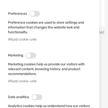
Preferences
Preference cookies are used to store settings and
information that changes the website look and
Sari
functionality.
NORMA
SKU
430662
la
inceputul
Afișați cookie-urile
galeriei
Патрони 270 Win Norma
de
imagini
Vulkan Soft Point 156 gr
Marketing
Marketing cookies help us provide our visitors with
Adăugați o recenzie
Rating:
relevant content, browsing history, and product
recommendations.
Посочената цена е за брой патрон!
Afișați cookie-urile
STOC EPUIZAT
11,98 RON
Date analitice
Notify me when the price drops
Analytics cookies help us understand how our visitors