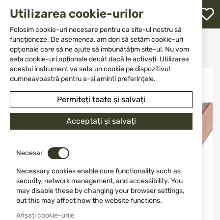
M
Utilizarea cookie-urilor
W
L
Folosim cookie-uri necesare pentru ca site-ul nostru să
funcționeze. De asemenea, am dori să setăm cookie-uri
Acasă
Muniție
Muniție pentru arme cu țeavă lungă
opționale care să ne ajute să îmbunătățim site-ul. Nu vom
Патрони 270 Win Norma Vulkan Soft Point 156 gr
re
seta cookie-uri opționale decât dacă le activați. Utilizarea
acestui instrument va seta un cookie pe dispozitivul
Sari
dumneavoastră pentru a-și aminti preferințele.
la
finalul
Permiteți toate și salvați
galeriei
de
Acceptați și salvați
imagini
Necesar
Necessary cookies enable core functionality such as
security, network management, and accessibility. You
may disable these by changing your browser settings,
but this may affect how the website functions.
Afișați cookie-urile