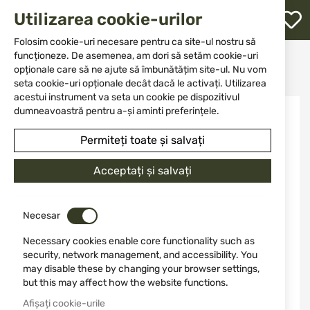
M
Utilizarea cookie-urilor
W
L
Folosim cookie-uri necesare pentru ca site-ul nostru să
funcționeze. De asemenea, am dori să setăm cookie-uri
Acasă
Muniție
Muniție pentru arme cu țeavă lungă
opționale care să ne ajute să îmbunătățim site-ul. Nu vom
Патрони 22LR CCI Select 40 gr
re
seta cookie-uri opționale decât dacă le activați. Utilizarea
acestui instrument va seta un cookie pe dispozitivul
Sari
dumneavoastră pentru a-și aminti preferințele.
la
finalul
Permiteți toate și salvați
galeriei
de
Acceptați și salvați
imagini
Necesar
Necessary cookies enable core functionality such as
security, network management, and accessibility. You
may disable these by changing your browser settings,
but this may affect how the website functions.
Afișați cookie-urile