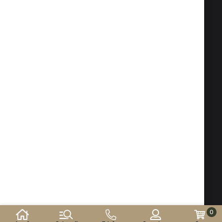
Fax:
+359 2 983 1469
Telefon:
02 983 1217
,
+359 2 983 5014
Telefon mobil:
+359 88 504 20 84
office@isd-bg.com
Sofia, bul. "Botevgradsko shose" № 247 (clădirea
"Transkapital")
PROGRAM SHOWROOM:
Luni - Vineri: 09.00 - 18.30 Sâmbătă: 10.00 - 16.00
Duminică - zi liberă
E-shop developed and
supported by
©2026 an. ISD-bg.com. Toate drepturile rezervate.
0