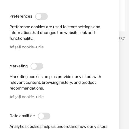
Preferences
Preference cookies are used to store settings and
information that changes the website look and
Sari
functionality.
CCI
SKU
450337
la
inceputul
Afișați cookie-urile
galeriei
Патрони 22LR CCI Select 40
de
imagini
gr
Marketing
Marketing cookies help us provide our visitors with
Adăugați o recenzie
Rating:
relevant content, browsing history, and product
recommendations.
Посочената цена е за брой патрон!
Afișați cookie-urile
STOC EPUIZAT
1,31 RON
Date analitice
Notify me when the price drops
Analytics cookies help us understand how our visitors