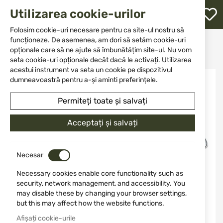
M
Utilizarea cookie-urilor
W
L
Folosim cookie-uri necesare pentru ca site-ul nostru să
funcționeze. De asemenea, am dori să setăm cookie-uri
Acasă
Cuțit
Cuțite cu vârf fix
opționale care să ne ajute să îmbunătățim site-ul. Nu vom
Cuțit de vânătoare Buck 117 Brahma 13453 0117BKS-B
re
seta cookie-uri opționale decât dacă le activați. Utilizarea
acestui instrument va seta un cookie pe dispozitivul
Sari
dumneavoastră pentru a-și aminti preferințele.
la
finalul
Permiteți toate și salvați
galeriei
de
Acceptați și salvați
imagini
Necesar
Necessary cookies enable core functionality such as
security, network management, and accessibility. You
may disable these by changing your browser settings,
but this may affect how the website functions.
Afișați cookie-urile