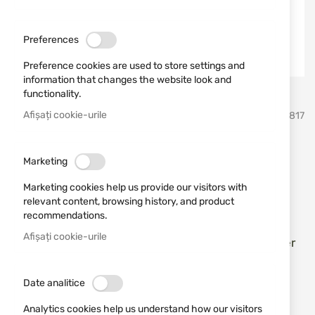
Preferences
Preference cookies are used to store settings and
information that changes the website look and
functionality.
Sari
Afișați cookie-urile
Buck Knives, USA
SKU
21817
la
inceputul
galeriei
Cuțit de vânătoare Buck 117
de
Marketing
imagini
Brahma 13453 0117BKS-B
Marketing cookies help us provide our visitors with
relevant content, browsing history, and product
Adăugați o recenzie
recommendations.
Rating:
Afișați cookie-urile
Cuțit de vânătoare clasic Buck 117 Brahma cu mâner
fenolic negru și lamă din oțel inoxidabil
Date analitice
ÎN STOC
540,18 RON
Analytics cookies help us understand how our visitors