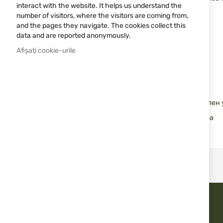
interact with the website. It helps us understand the
Характеристики:
number of visitors, where the visitors are coming from,
and the pages they navigate. The cookies collect this
Калибър: 12/76 Magnum
data and are reported anonymously.
Заряд: Slug (куршум)
Afișați cookie-urile
Тегло на куршума: 40 грама
Тип гилза: Пластмасова, с високо налягане
Тип барут: Високоенергиен, за максимална скорост
Особености: Прецизност, стабилна траектория и силен
Предназначение: Лов на едър дивеч, спортна стрелба
Производител:
B&P – Baschieri & Pellagri
, Италия