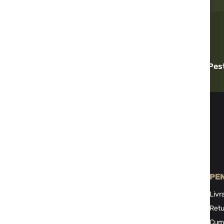
Livrare rapidă
Pes
INFORMAŢII
PE
Despre noi
Livr
Politica de confidențialitate
Retu
Termeni și condiții și confidențialitate
Cum