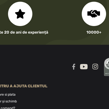
te 20 de ani de experiență
10000+
NTRU A AJUTA CLIENTUL
are si plata
r și schimb
 comand?