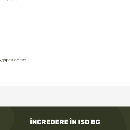
 ударен ефект
ÎNCREDERE ÎN ISD BG