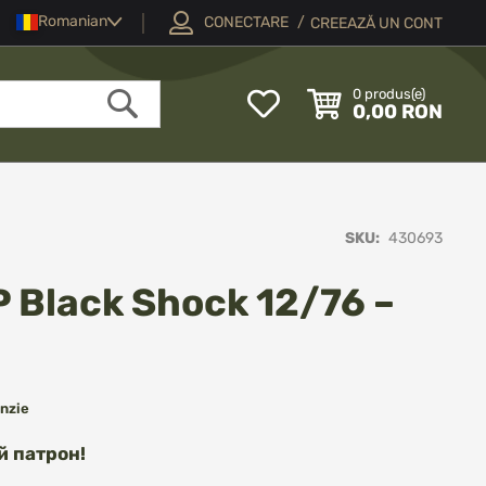
Limba
Romanian
CONECTARE
CREEAZĂ UN CONT
My
0
produs(e)
0,00 RON
Wish
Căutare
List
SKU
430693
 Black Shock 12/76 –
nzie
й патрон!