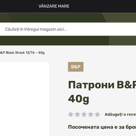
VÂNZARE MARE
&P Black Shock 12/76 – 40g
B&P
Патрони B&P
40g
Adăugați o rece
Rating:
Посочената цена е за бро