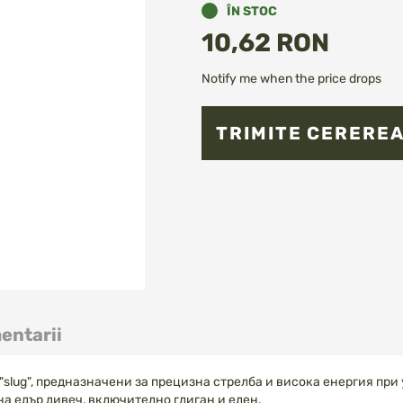
ÎN STOC
10,62 RON
Notify me when the price drops
TRIMITE CERERE
entarii
slug", предназначени за прецизна стрелба и висока енергия при
 на едър дивеч, включително глиган и елен.