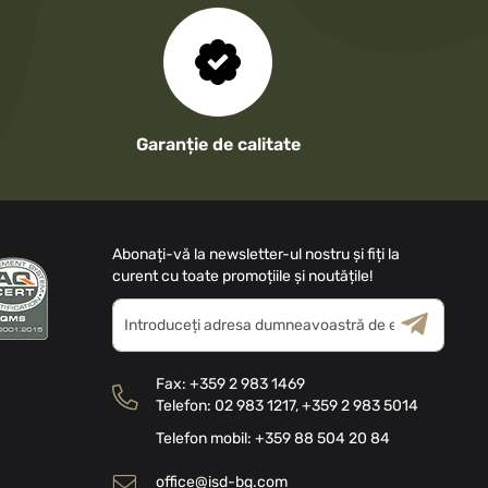
Garanție de calitate
Abonați-vă la newsletter-ul nostru și fiți la
curent cu toate promoțiile și noutățile!
Inscrieți-
vă
la
Termeni și
Politica
Buletinele
Condiții
de Confidențialitate
Fax:
+359 2 983 1469
noastre
Telefon:
02 983 1217
,
+359 2 983 5014
informative
Telefon mobil:
+359 88 504 20 84
office@isd-bg.com