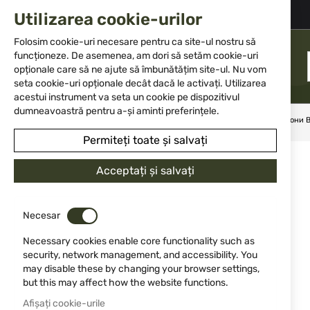
+359 2 983 5014
office@isd-bg.com
Utilizarea cookie-urilor
Skip
to
Folosim cookie-uri necesare pentru ca site-ul nostru să
Content
funcționeze. De asemenea, am dori să setăm cookie-uri
MENIU
opționale care să ne ajute să îmbunătățim site-ul. Nu vom
seta cookie-uri opționale decât dacă le activați. Utilizarea
acestui instrument va seta un cookie pe dispozitivul
dumneavoastră pentru a-și aminti preferințele.
Acasă
Muniție
Muniție pentru arme cu țeavă lisă
Патрони B
Permiteți toate și salvați
Sari
la
Acceptați și salvați
finalul
galeriei
de
Necesar
imagini
Necessary cookies enable core functionality such as
security, network management, and accessibility. You
may disable these by changing your browser settings,
but this may affect how the website functions.
Afișați cookie-urile