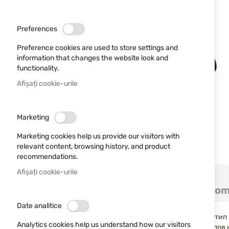
Preferences
Preference cookies are used to store settings and
information that changes the website look and
functionality.
Afișați cookie-urile
Marketing
Marketing cookies help us provide our visitors with
relevant content, browsing history, and product
recommendations.
Sari
Afișați cookie-urile
la
Detalii
Mai multe informații
Com
inceputul
galeriei
Date analitice
de
B&P Black Shock
са мощни ловни патрони с куршум тип "
imagini
Analytics cookies help us understand how our visitors
Baschieri & Pellagri
, тези боеприпаси са идеални за лов