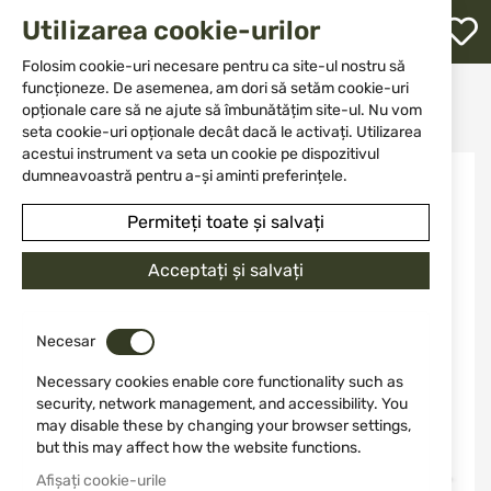
M
Utilizarea cookie-urilor
W
L
Folosim cookie-uri necesare pentru ca site-ul nostru să
funcționeze. De asemenea, am dori să setăm cookie-uri
Acasă
Muniție
Muniție pentru arme cu țeavă lisă
opționale care să ne ajute să îmbunătățim site-ul. Nu vom
Cartușe FAM Pionki DYNAMIC TRAINING cal. 12/70 24 GR. № 7.5
re
seta cookie-uri opționale decât dacă le activați. Utilizarea
acestui instrument va seta un cookie pe dispozitivul
Sari
dumneavoastră pentru a-și aminti preferințele.
la
finalul
Permiteți toate și salvați
galeriei
de
Acceptați și salvați
imagini
Necesar
Necessary cookies enable core functionality such as
security, network management, and accessibility. You
may disable these by changing your browser settings,
but this may affect how the website functions.
Afișați cookie-urile