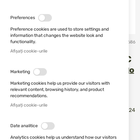
Preferences
Preference cookies are used to store settings and
information that changes the website look and
Sari
functionality.
FAM Pionki
SKU
430686
la
inceputul
Afișați cookie-urile
galeriei
Cartușe FAM Pionki DYNAMIC
de
imagini
TRAINING cal. 12/70 24 GR. №
Marketing
7.5
Marketing cookies help us provide our visitors with
relevant content, browsing history, and product
recommendations.
Adăugați o recenzie
Rating:
Afișați cookie-urile
Cartușe FAM Pionki DYNAMIC TRAINING cal. 12/70 24
GR. № 7.5
Date analitice
ÎN STOC
Analytics cookies help us understand how our visitors