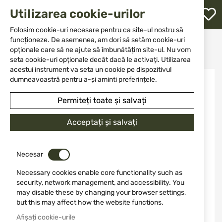
M
Utilizarea cookie-urilor
W
L
Folosim cookie-uri necesare pentru ca site-ul nostru să
funcționeze. De asemenea, am dori să setăm cookie-uri
Acasă
Cuțit
Instrumente
opționale care să ne ajute să îmbunătățim site-ul. Nu vom
Instrument multifuncțional ALBAINOX 11023
re
seta cookie-uri opționale decât dacă le activați. Utilizarea
acestui instrument va seta un cookie pe dispozitivul
Sari
dumneavoastră pentru a-și aminti preferințele.
la
finalul
Permiteți toate și salvați
galeriei
de
Acceptați și salvați
imagini
Necesar
Necessary cookies enable core functionality such as
security, network management, and accessibility. You
may disable these by changing your browser settings,
but this may affect how the website functions.
Afișați cookie-urile