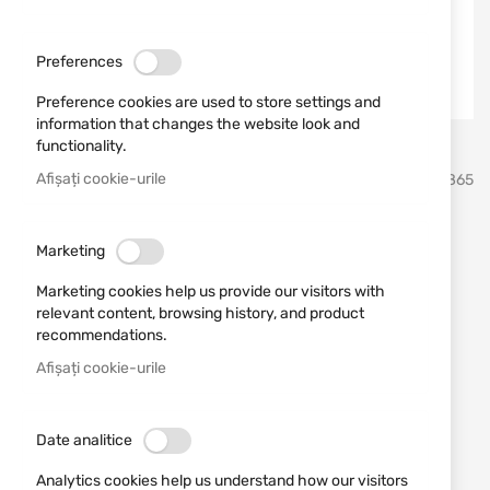
Preferences
Preference cookies are used to store settings and
information that changes the website look and
functionality.
Sari
Afișați cookie-urile
Martinez Albainox
SKU
21865
la
inceputul
galeriei
Instrument multifuncțional
de
Marketing
imagini
ALBAINOX 11023
Marketing cookies help us provide our visitors with
relevant content, browsing history, and product
Adăugați o recenzie
recommendations.
Rating:
Afișați cookie-urile
Instrument multifuncțional ALBAINOX 11023
ÎN STOC
Date analitice
62,41 RON
Analytics cookies help us understand how our visitors